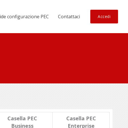
ide configurazione PEC
Contattaci
Accedi
Casella PEC
Casella PEC
Business
Enterprise