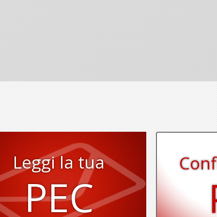
Leggi la tua
Conf
PEC