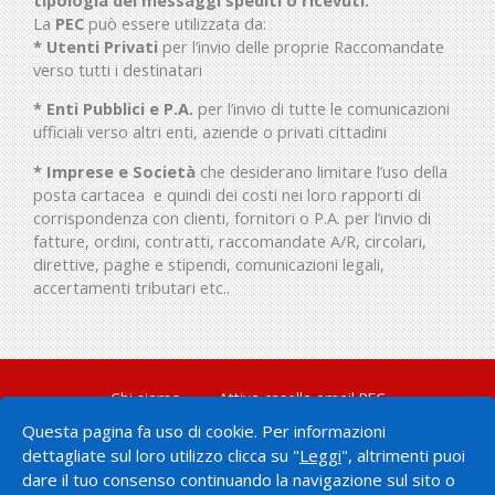
La
PEC
può essere utilizzata da:
* Utenti Privati
per l’invio delle proprie Raccomandate
verso tutti i destinatari
* Enti Pubblici e P.A.
per l’invio di tutte le comunicazioni
ufficiali verso altri enti, aziende o privati cittadini
* Imprese e Società
che desiderano limitare l’uso della
posta cartacea e quindi dei costi nei loro rapporti di
corrispondenza con clienti, fornitori o P.A. per l’invio di
fatture, ordini, contratti, raccomandate A/R, circolari,
direttive, paghe e stipendi, comunicazioni legali,
accertamenti tributari etc..
Chi siamo
Attiva casella email PEC
Guide configurazione PEC
Contattaci
Questa pagina fa uso di cookie. Per informazioni
dettagliate sul loro utilizzo clicca su "
Leggi
", altrimenti puoi
dare il tuo consenso continuando la navigazione sul sito o