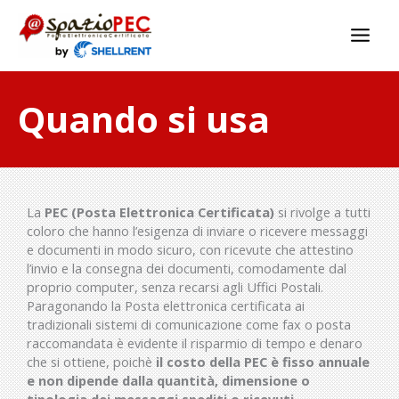
Quando si usa
La
PEC (Posta Elettronica Certificata)
si rivolge a tutti
coloro che hanno l’esigenza di inviare o ricevere messaggi
e documenti in modo sicuro, con ricevute che attestino
l’invio e la consegna dei documenti, comodamente dal
proprio computer, senza recarsi agli Uffici Postali.
Paragonando la Posta elettronica certificata ai
tradizionali sistemi di comunicazione come fax o posta
raccomandata è evidente il risparmio di tempo e denaro
che si ottiene, poichè
il costo della PEC è fisso annuale
e non dipende dalla quantità, dimensione o
tipologia dei messaggi spediti o ricevuti.